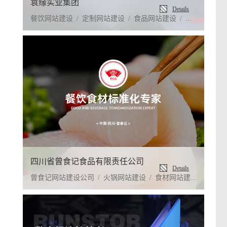
袁缘实业集团
Details
餐饮网站建设 / 定制网站建设 / 食品网站建设 / 袁记串串香官网
四川省曾食记食品有限责任公司
Details
曾食记网站建设公司 / 火锅网站建设 / 食材网站建设