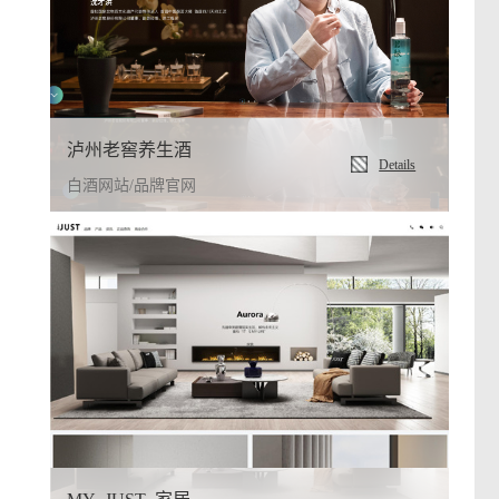
泸州老窖养生酒
Details
白酒网站/品牌官网
MY JUST 家居