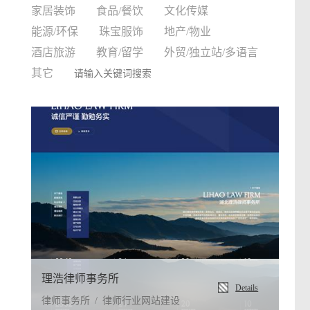
家居装饰
食品/餐饮
文化传媒
能源/环保
珠宝服饰
地产/物业
酒店旅游
教育/留学
外贸/独立站/多语言
其它
理浩律师事务所
Details
律师事务所 / 律师行业网站建设