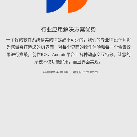
行业应用解决方案优势
一个好的软件系统精美的UI是必不可少的，我们的专业UI设计师将
为您量身打造您的UI界面，对每个界面的操作体验和每一个像素效
果进行推敲，创作IOS、Android平台上各种动态交互特效。让您的
系统不仅功能好用，而且界面美观。
- 功能强大灵活，模块扩展容易
- 支持B/S，C/S架构，全面覆盖实施需求
- 可控性强，流程步骤一目了然
- 贴近客户个性化需求，服务周详
- 实用性强，操作简捷，适合不同背景人员操作
- 强大的用户权限管理，满足不同类型和规模的客户要求
- 项目开发周期短，实施费用合理
- 功能强大灵活，模块扩展容易