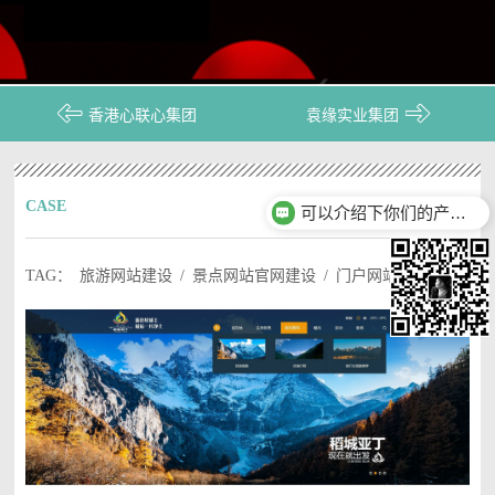
香港心联心集团
袁缘实业集团
CASE
作品案例
可以介绍下你们的产品么？
TAG： 旅游网站建设 / 景点网站官网建设 / 门户网站建设
真心爱尔·诚意服务
多一份了解，多一个选择