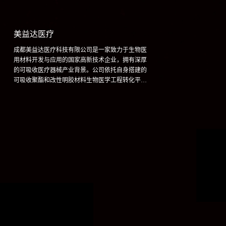
美益达医疗
成都美益达医疗科技有限公司是一家致力于生物医
用材料开发与应用的国家高新技术企业，拥有深厚
的可吸收医疗器械产业背景。公司依托自身搭建的
可吸收聚酯和改性明胶材料生物医学工程转化平
台，设计开发了完整的神经外科可吸收内固定和修
补产品线，填补多项国内空白，且率先完成了国家
药监局外科植入用左旋聚乳酸医疗器械主文档登
记，旨在发展成为专业可靠的生物医用材料及再生
医学产品供应商。