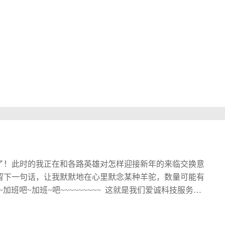
了！此时的我正在和各路英雄对怎样迎接新年的来临交换意
留下一句话，让我默默地在心里默念某种羊驼，数量可能有
班吧~加班~吧~~~~~~~~~ 这就是我们爱诚科技服务宗
标红） 夜色慢慢降临，同事们已经陆续踏上归乡，爱途，而
逐梦想的青年的我，怎么可能在加班的同时不干点其他事情，