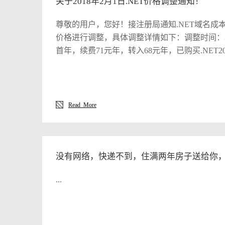
关于2018年2月1日.NET价格调整通知！
粉出门，见到亲友就相互把红粉涂在额上，以示
选又直又高的树砍去树枝，小伙子顺着树干比赛
尊敬的用户，您好！接注册局通知.NET域名成本价
家家户户都要把一年里收集起来的脱落的头发全
价格进行调整，具体调整详情如下：调整时间：北京
保加利亚人元旦用餐时，谁打喷嚏谁准会给全家
首年，续费71元年，转入68元年，已购买.NET
愿他给全家人带来幸福。” 揪耳元旦：巴西农
要的额外支出，建议您在2018年2月1日前尽快
使劲揪住对方的耳朵。有没有学到，都是知识点
议您避开调价窗口时间提前进行操作，避免因操
明了，说起就是眼泪 最后小编代表爱诚科技全
册局推出最新活动，我们将及时更新，请关注我
乐。。。。。。。。 备注：本公司承接网站
留调整相关内容，延长和提前中止相关规则的权
网址：爱诚科技www.ac57.com,欢迎大家
Read More
一点小作品。不成敬意。 ......
没有网络，快递不到，住满两年房子送给你
...