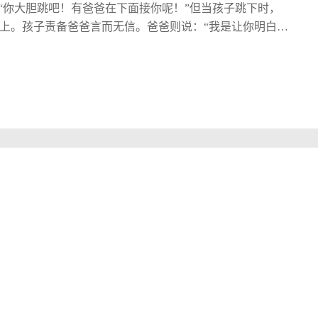
“你大胆跳吧！有爸爸在下面接你呢！”但当孩子跳下时，
上。孩子责备爸爸言而无信。爸爸则说：“我是让你明白，
下来他让孩子再上再跳，孩子说：“我怕你骗我！”爸爸说：
时，爸爸稳稳地把他接在了怀中。爸爸说：“我是让你明白，
位爸爸以一正一反两种态度教育孩子，是要达到什么目的
般模样。有待人以诚的，有待人以诈的。他是让孩子从受
来说话算数，又是让孩子从受益中克服对谁都不相信，对
生活经验，才能提高对世人真伪善恶的鉴别能力，才能避
它。 --陈凤转载 ......