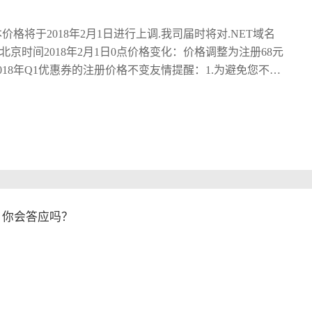
幸运吉祥。 爬高元旦：德国人元旦有个习惯，比赛爬高。
爬高，以示步步高升。 烧发元旦：在朝鲜，元旦的黄昏，
格将于2018年2月1日进行上调.我司届时将对.NET域名
部烧掉。据说，烧头发可以使全家四季平安。 喷嚏元旦：
时间2018年2月1日0点价格变化：价格调整为注册68元
人带来幸福，家长将把“第一只羊、牛或马驹许给他，以祝
2018年Q1优惠券的注册价格不变友情提醒：1.为避免您不必
村有一个独特的风俗习惯，人们在元旦见面时，一定要相互
注册和续费；2.为保障您能顺利注册续费.NET域名，强烈建
的有没有 知识普及就到此结束了，小编要接着加班到天
作高峰出现的卡顿，失败，以及扣款异常等情况；3. 若注
体员工祝大家：元旦快乐，旦快乐，快乐，
司届时公告。本通知解释权归西部数码所有，西部数码保
开发，A开发，微信端系统开发等等等 等等等， 附上
利。若有疑问，欢迎联系我司客服咨询，非常感谢您对我
上门考察 最后小编想说：真心爱尔，诚意服务。来点狗皮膏药，
司长期的支持和信任，谢谢！西部数码2018-1-25 ......
，你会答应吗？