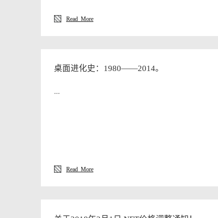
哈哈哈哈 大家不要这样看着我小编会不好意思
就只有，勉为其难的的为大家普及一下 “元旦”
Read More
位，这都是知识点 往下翻有惊喜。。。。。。
翻。。。。。。。。。。。。。。。。。。好，
朋友：丹麦人在元旦前夜，家家户户都要将平时
家的门前。 元旦的早晨，如果谁家门前堆放的
桌面进化史：1980——2014。
头痛哭迎新年：印度的一些地区，元旦时人们不
...
短暂。 妇女坐上市长椅：德国人过元旦，要表
大厅， 闯入市长办公室，坐上市长的办公椅，
临的前五天，上至国家元首，下到普通百姓，都
食物，庆祝元旦。 摔瓶打罐扔脸盆：意大利的
全的， 因为这时人们都要把屋里的一些破旧瓶
运：法国人在新年到来之前，各家一定要把家中
元旦如果家中还有剩余的酒，新一年里交厄运。
Read More
时，以教堂钟声为号， 争着吃葡萄，每敲一下
风顺。 沐浴元旦：阿根廷人认为水最圣洁。每年
花揉搓全身，以示洗去污秽和霉气，换来吉祥和