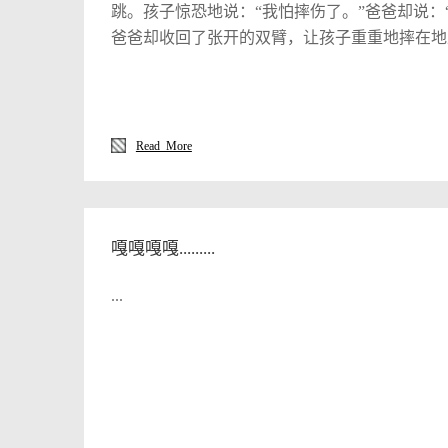
跳。孩子惊恐地说：“我怕摔伤了。”爸爸却说：
爸爸却收回了张开的双臂，让孩子重重地摔在地
连爸爸的话都不可信，更何况别人的话呢？”接
“你跳吧！这回爸爸不骗你！”于是孩子再跳下
爸爸的话可信，别人的话也未必全不可信！”这
呢？这是因为大千世界，众生纭纭，并非都是一
Read More
骗中汲取教训，保持对人们必要的警惕性。而后
谁都怀有戒备心理的狭隘态度。只有不断地积累
免上当。——认识事物的两面才能平稳地驾驭
嘎嘎嘎嘎.........
...