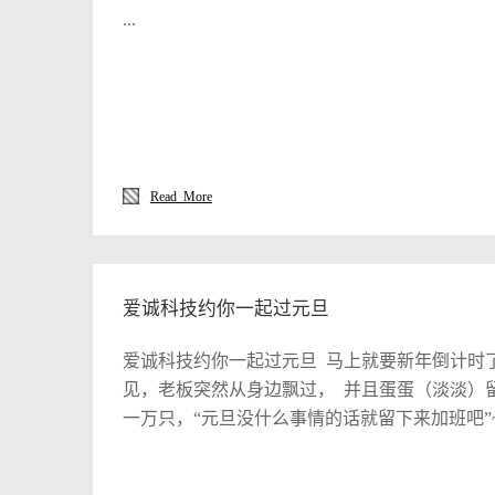
...
Read More
爱诚科技约你一起过元旦
爱诚科技约你一起过元旦 马上就要新年倒计时
见，老板突然从身边飘过， 并且蛋蛋（淡淡）
一万只，“元旦没什么事情的话就留下来加班吧”~加
旨， 客户至上 （别问我为什么我就是要加粗
我只能既来之则安之。 但是！作为21世纪追